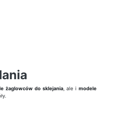
dania
e żaglowców do sklejania
, ale i
modele
ły.