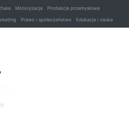
sztuka
Motoryzacja
Produkcja przemysłowa
rketing
Prawo i społeczeństwo
Edukacja i nauka