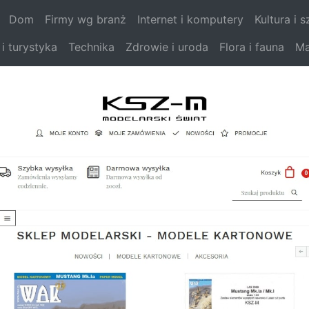
Dom
Firmy wg branż
Internet i komputery
Kultura i 
 i turystyka
Technika
Zdrowie i uroda
Flora i fauna
Ma