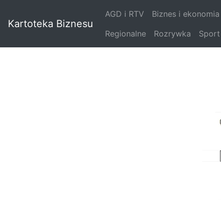
AGD i RTV
Biznes i ekonomia
Kartoteka Biznesu
Regionalne
Rozrywka
Sport