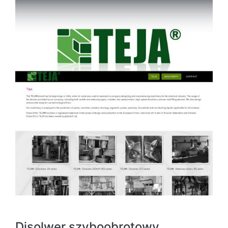
Disolwer szyboobrotowy